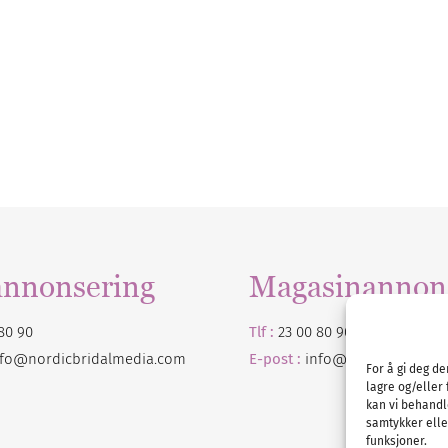
annonsering
Magasinannon
80 90
Tlf :
23 00 80 90
nfo@nordicbridalmedia.com
E-post :
info@
nordicbridalm
For å gi deg d
lagre og/eller 
kan vi behandl
samtykker eller
funksjoner.