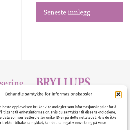
Seneste innlegg
sering
Behandle samtykke for informasjonskapsler
Tlf :
23 00 80 90
edia
.com
E-post :
info@
nordicbridalmedia
.com
en beste opplevelsen bruker vi teknologier som informasjonskapsler for å
få tilgang til enhetsinformasjon. Hvis du samtykker til disse teknologiene,
Bryllupsmagasinet Norge
e data som surfeatferd eller unike ID-er på dette nettstedet. Hvis du ikke
© All rights reserved.
 trekker tilbake samtykket, kan det ha negativ innvirkning på visse
VAT: NO911740648