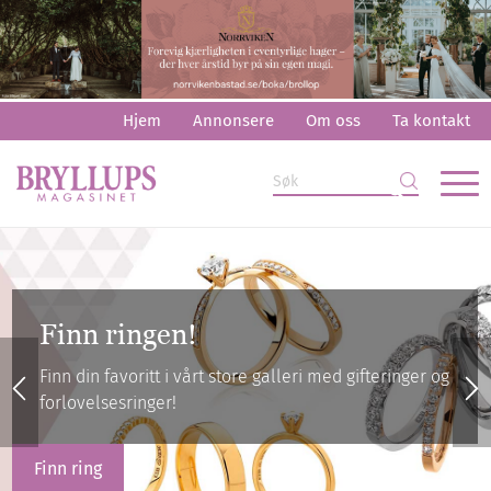
Hjem
Annonsere
Om oss
Ta kontakt
Innkjøpsguiden
Finn alt du trenger til bryllupet ditt i vår innkjøpsguide!
Les mer