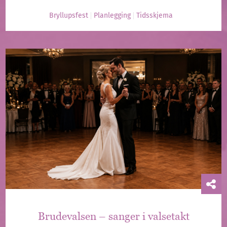
Bryllupsfest
Planlegging
Tidsskjema
Brudevalsen – sanger i valsetakt