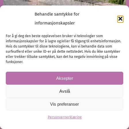
Behandle samtykke for
informasjonskapsler
For å gi deg den beste opplevelsen bruker vi teknologier som
informasjonskapsler for å lagre og/eller få tilgang til enhetsinformasjon.
Hvis du samtykker til disse teknologiene, kan vi behandle data som
surfeatferd eller unike ID-er på dette nettstedet. Hvis du ikke samtykker
eller trekker tilbake samtykket, kan det ha negativ innvirkning på visse
Kjærlighet i hjertet av Toscana
funksjoner.
Kine og Kim visste tidlig at de ønsket seg mer enn
Aksepter
bare én bryllupsdag, de ønsket en opplevelse, og
Toscana…
Avslå
Vis preferanser
Destinasjonsbryllup
Planlegging
Vårt bryllup
Personvernerklæring