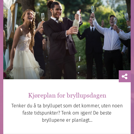
Kjøreplan for bryllupsdagen
Tenker du å ta bryllupet som det kommer, uten noen
faste tidspunkter? Tenk om igjen! De beste
bryllupene er planlagt…