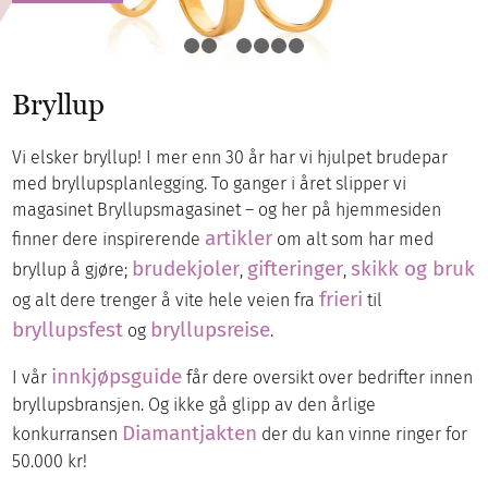
1
2
3
4
5
6
7
Bryllup
Vi elsker bryllup! I mer enn 30 år har vi hjulpet brudepar
med bryllupsplanlegging. To ganger i året slipper vi
magasinet Bryllupsmagasinet – og her på hjemmesiden
artikler
finner dere inspirerende
om alt som har med
brudekjoler
gifteringer
skikk og bruk
bryllup å gjøre;
,
,
frieri
og alt dere trenger å vite hele veien fra
til
bryllupsfest
bryllupsreise
og
.
innkjøpsguide
I vår
får dere oversikt over bedrifter innen
bryllupsbransjen. Og ikke gå glipp av den årlige
Diamantjakten
konkurransen
der du kan vinne ringer for
50.000 kr!