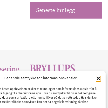
Seneste innlegg
sering
Behandle samtykke for informasjonskapsler
Tlf :
23 00 80 90
edia
.com
E-post :
info@
nordicbridalmedia
.com
en beste opplevelsen bruker vi teknologier som informasjonskapsler for å
få tilgang til enhetsinformasjon. Hvis du samtykker til disse teknologiene,
Bryllupsmagasinet Norge
e data som surfeatferd eller unike ID-er på dette nettstedet. Hvis du ikke
© All rights reserved.
 trekker tilbake samtykket, kan det ha negativ innvirkning på visse
VAT: NO911740648