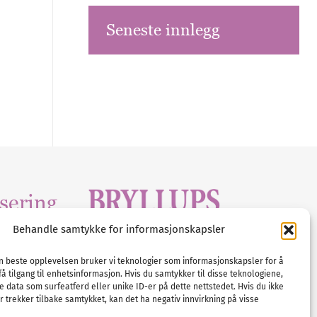
Seneste innlegg
sering
Behandle samtykke for informasjonskapsler
Tlf :
23 00 80 90
edia
.com
E-post :
info@
nordicbridalmedia
.com
en beste opplevelsen bruker vi teknologier som informasjonskapsler for å
få tilgang til enhetsinformasjon. Hvis du samtykker til disse teknologiene,
Bryllupsmagasinet Norge
e data som surfeatferd eller unike ID-er på dette nettstedet. Hvis du ikke
© All rights reserved.
 trekker tilbake samtykket, kan det ha negativ innvirkning på visse
VAT: NO911740648