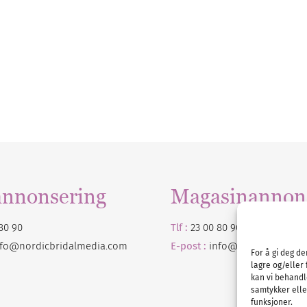
annonsering
Magasinannon
80 90
Tlf :
23 00 80 90
nfo@nordicbridalmedia.com
E-post :
info@
nordicbridalm
For å gi deg d
lagre og/eller 
kan vi behandl
samtykker eller
funksjoner.