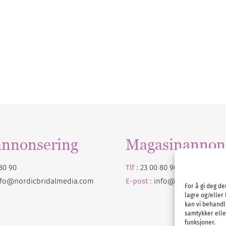
annonsering
Magasinannon
80 90
Tlf :
23 00 80 90
nfo@nordicbridalmedia.com
E-post :
info@
nordicbridalm
For å gi deg d
lagre og/eller 
kan vi behandl
samtykker eller
funksjoner.