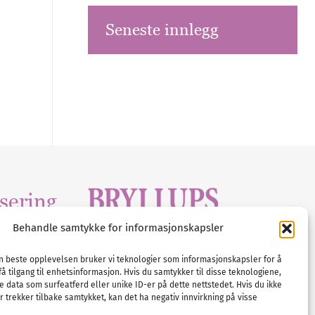
Seneste innlegg
sering
Behandle samtykke for informasjonskapsler
Tlf :
23 00 80 90
edia
.com
E-post :
info@
nordicbridalmedia
.com
en beste opplevelsen bruker vi teknologier som informasjonskapsler for å
få tilgang til enhetsinformasjon. Hvis du samtykker til disse teknologiene,
Bryllupsmagasinet Norge
e data som surfeatferd eller unike ID-er på dette nettstedet. Hvis du ikke
© All rights reserved.
 trekker tilbake samtykket, kan det ha negativ innvirkning på visse
VAT: NO911740648