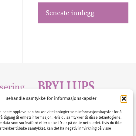
Seneste innlegg
sering
Behandle samtykke for informasjonskapsler
Tlf :
23 00 80 90
edia
.com
E-post :
info@
nordicbridalmedia
.com
en beste opplevelsen bruker vi teknologier som informasjonskapsler for å
få tilgang til enhetsinformasjon. Hvis du samtykker til disse teknologiene,
Bryllupsmagasinet Norge
e data som surfeatferd eller unike ID-er på dette nettstedet. Hvis du ikke
© All rights reserved.
 trekker tilbake samtykket, kan det ha negativ innvirkning på visse
VAT: NO911740648