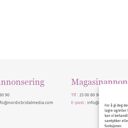
annonsering
Magasinannon
80 90
Tlf :
23 00 80 90
nfo@nordicbridalmedia.com
E-post :
info@
nordicbridalm
For å gi deg d
lagre og/eller 
kan vi behandl
samtykker eller
funksjoner.