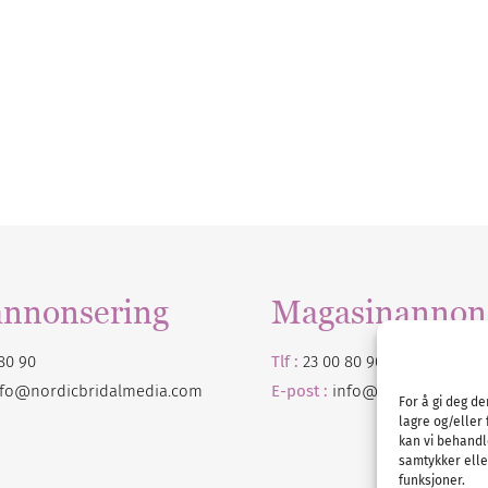
annonsering
Magasinannon
80 90
Tlf :
23 00 80 90
nfo@nordicbridalmedia.com
E-post :
info@
nordicbridalm
For å gi deg d
lagre og/eller 
kan vi behandl
samtykker eller
funksjoner.