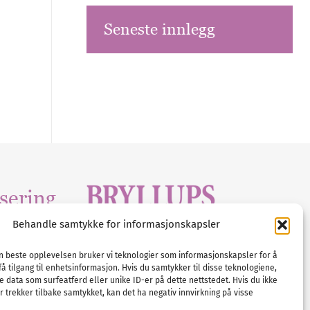
Seneste innlegg
sering
Behandle samtykke for informasjonskapsler
Tlf :
23 00 80 90
edia
.com
E-post :
info@
nordicbridalmedia
.com
en beste opplevelsen bruker vi teknologier som informasjonskapsler for å
få tilgang til enhetsinformasjon. Hvis du samtykker til disse teknologiene,
Bryllupsmagasinet Norge
e data som surfeatferd eller unike ID-er på dette nettstedet. Hvis du ikke
© All rights reserved.
 trekker tilbake samtykket, kan det ha negativ innvirkning på visse
VAT: NO911740648