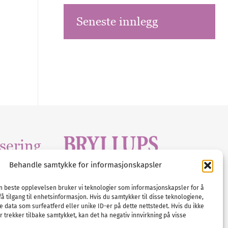
Seneste innlegg
sering
Behandle samtykke for informasjonskapsler
Tlf :
23 00 80 90
edia
.com
E-post :
info@
nordicbridalmedia
.com
en beste opplevelsen bruker vi teknologier som informasjonskapsler for å
få tilgang til enhetsinformasjon. Hvis du samtykker til disse teknologiene,
Bryllupsmagasinet Norge
e data som surfeatferd eller unike ID-er på dette nettstedet. Hvis du ikke
© All rights reserved.
 trekker tilbake samtykket, kan det ha negativ innvirkning på visse
VAT: NO911740648