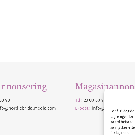
annonsering
Magasinannon
80 90
Tlf :
23 00 80 90
nfo@nordicbridalmedia.com
E-post :
info@
nordicbridalm
For å gi deg d
lagre og/eller 
kan vi behandl
samtykker eller
funksjoner.