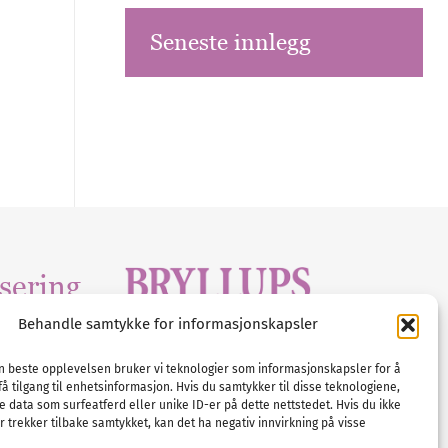
Seneste innlegg
sering
Behandle samtykke for informasjonskapsler
Tlf :
23 00 80 90
edia
.com
E-post :
info@
nordicbridalmedia
.com
en beste opplevelsen bruker vi teknologier som informasjonskapsler for å
få tilgang til enhetsinformasjon. Hvis du samtykker til disse teknologiene,
Bryllupsmagasinet Norge
e data som surfeatferd eller unike ID-er på dette nettstedet. Hvis du ikke
© All rights reserved.
 trekker tilbake samtykket, kan det ha negativ innvirkning på visse
VAT: NO911740648