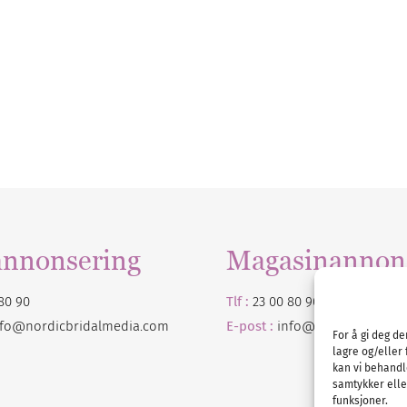
annonsering
Magasinannon
80 90
Tlf :
23 00 80 90
nfo@nordicbridalmedia.com
E-post :
info@
nordicbridalm
For å gi deg d
lagre og/eller 
kan vi behandl
samtykker eller
funksjoner.