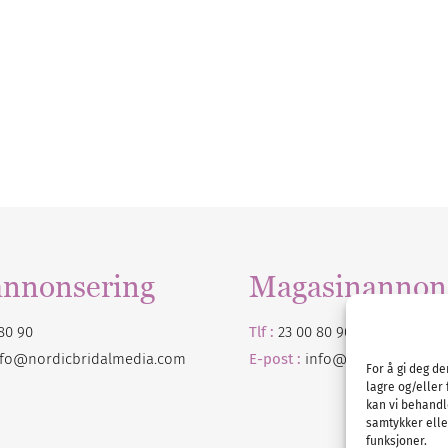
annonsering
Magasinannon
80 90
Tlf :
23 00 80 90
nfo@nordicbridalmedia.com
E-post :
info@
nordicbridalm
For å gi deg d
lagre og/eller 
kan vi behandl
samtykker eller
funksjoner.