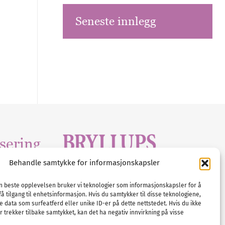
Seneste innlegg
sering
Behandle samtykke for informasjonskapsler
Tlf :
23 00 80 90
edia
.com
E-post :
info@
nordicbridalmedia
.com
en beste opplevelsen bruker vi teknologier som informasjonskapsler for å
få tilgang til enhetsinformasjon. Hvis du samtykker til disse teknologiene,
Bryllupsmagasinet Norge
e data som surfeatferd eller unike ID-er på dette nettstedet. Hvis du ikke
© All rights reserved.
 trekker tilbake samtykket, kan det ha negativ innvirkning på visse
VAT: NO911740648