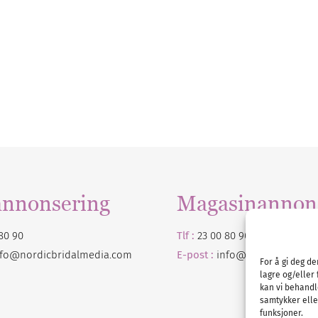
annonsering
Magasinannon
80 90
Tlf :
23 00 80 90
nfo@nordicbridalmedia.com
E-post :
info@
nordicbridalm
For å gi deg d
lagre og/eller 
kan vi behandl
samtykker eller
funksjoner.