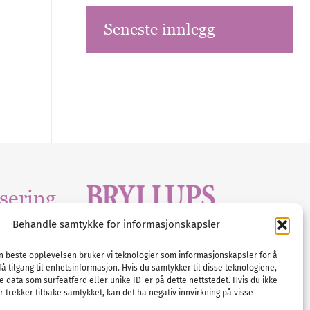
Seneste innlegg
sering
Behandle samtykke for informasjonskapsler
Tlf :
23 00 80 90
edia
.com
E-post :
info@
nordicbridalmedia
.com
en beste opplevelsen bruker vi teknologier som informasjonskapsler for å
få tilgang til enhetsinformasjon. Hvis du samtykker til disse teknologiene,
Bryllupsmagasinet Norge
e data som surfeatferd eller unike ID-er på dette nettstedet. Hvis du ikke
© All rights reserved.
 trekker tilbake samtykket, kan det ha negativ innvirkning på visse
VAT: NO911740648