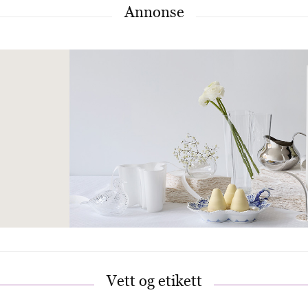
Det lille under – under!
Det stilles høye krav til undertøyet på
bryllupsdagen – det skal gi støtte, ikke synes
under brudekjolen og være sexy!
Accessoirer
Brud