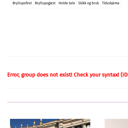
Bryllupstalen – slik fikser du den!
Bryllupets taler er en tradisjon vi hegner om.