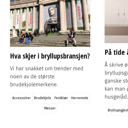
Og slik bør det være. I den formelle talerekken
i bryllup er…
Bryllupsfest
Bryllupsgjest
Holde tale
Skikk og bruk
Tidsskjema
Error, group does not exist! Check your syntax! (ID: