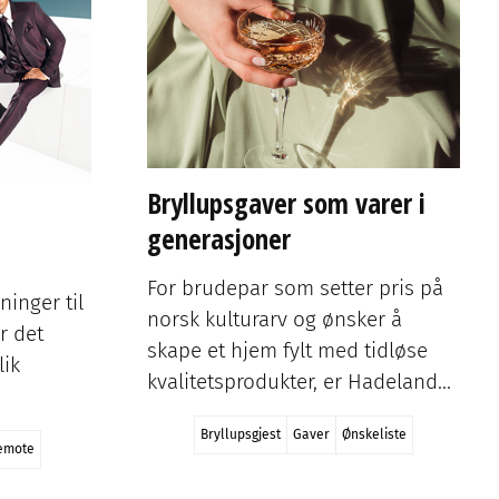
Så gøy!
Bryllupsgjest
Skikk og bruk
Utdrikningslag