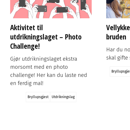
Messer
Bryllupsgjes
Error, group does not exist! Check your syntax! (ID: