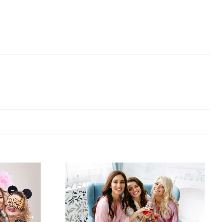
Bryllupsgaver som varer i
generasjoner
For brudepar som setter pris på
ninger til
norsk kulturarv og ønsker å
r det
skape et hjem fylt med tidløse
lik
kvalitetsprodukter, er Hadeland…