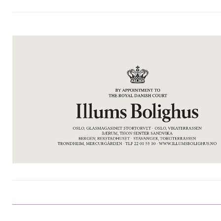
Sosiale medier og bildedeling
Er det ok å bruke mobiltelefoner på festen?
Les vår artikkel om bildedeling og sosiale
medier under bryllup her.
Bryllupsfest
Planlegging