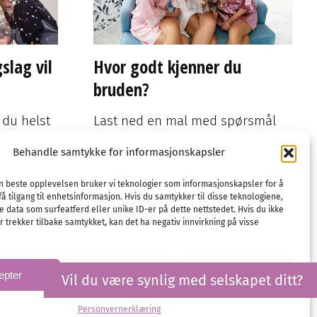
Bryllupsgjest
Gaver
Ønskeliste
emote
Behandle samtykke for informasjonskapsler
en beste opplevelsen bruker vi teknologier som informasjonskapsler for å
få tilgang til enhetsinformasjon. Hvis du samtykker til disse teknologiene,
e data som surfeatferd eller unike ID-er på dette nettstedet. Hvis du ikke
 trekker tilbake samtykket, kan det ha negativ innvirkning på visse
epter
Avslå
Vis preferanser
Vil du være synlig med selskapet ditt?
Personvernerklæring