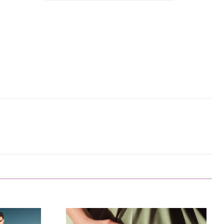
Vellykket utdrikningslag for bruden
Har du noen i din nærhet som skal gifte seg?