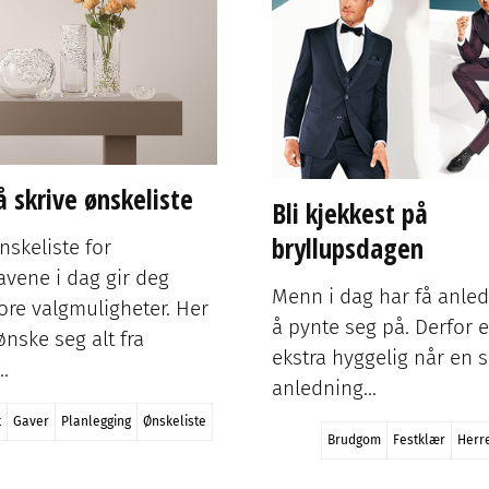
Pandemien er snart et minne blott, og
bryllupene er tilbake! Men for noen gjester
kan det være en utfordring med…
Bryllupsfest
Bryllupsfesten
Bryllupsgjest
Skikk og bruk
1
2
3
4
5
Annonse
 3)
Gaver til brudeparet - Klær til gjesten