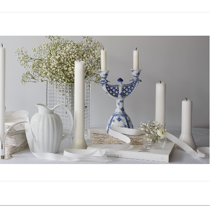
La drømmen bli virkelighet på Hovås
Kallbadhus
Festlokaler nær Gøteborg med unike
festlokaler, restaurant og privat badeplass
Bryllupsfesten
Selskapslokaler