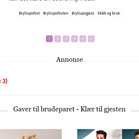
Vett og etikett
Forbered deg på å komme tilbake til
festlighetene etter pandemien