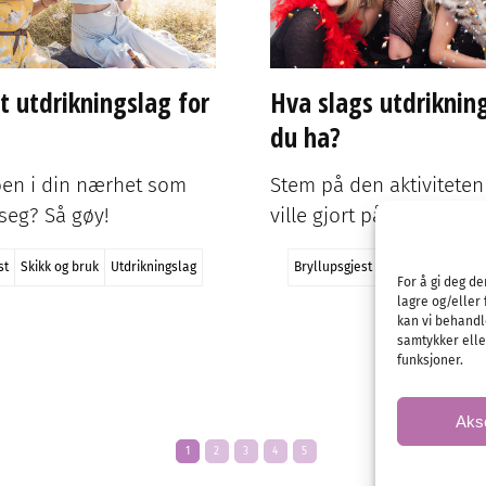
t
Gaver
Planlegging
Ønskeliste
Brudgom
Festklær
Herr
1
2
3
4
5
Annonse
 1)
For å gi deg d
lagre og/eller 
kan vi behandl
samtykker eller
funksjoner.
Holde tale - Utdrikningslag
Aks