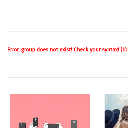
På tide 
Hva skjer i bryllupsbransjen?
Å skrive ø
Vi har snakket om trender med
bryllupsg
noen av de største
ganske st
brudekjolemerkene.
kan man ø
husgeråd
Accessoirer
Brudekjole
Festklær
Herremote