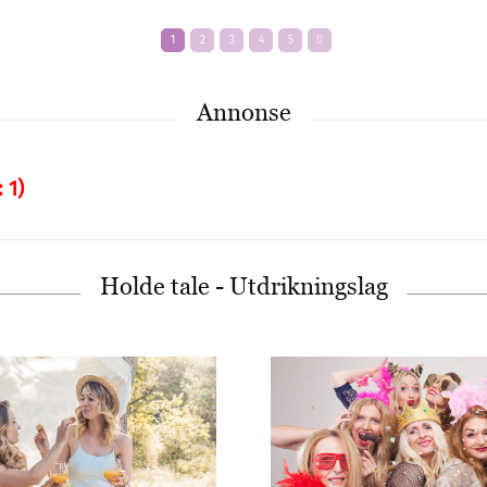
å skrive ønskeliste
Bli kjekkest på
bryllupsdagen
nskeliste for
avene i dag gir deg
Menn i dag har få anled
ore valgmuligheter. Her
å pynte seg på. Derfor e
nske seg alt fra
ekstra hyggelig når en s
…
anledning…