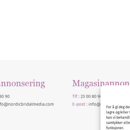
annonsering
Magasinannon
80 90
Tlf :
23 00 80 90
nfo@nordicbridalmedia.com
E-post :
info@
nordicbridalm
For å gi deg d
lagre og/eller 
kan vi behandl
samtykker eller
funksjoner.