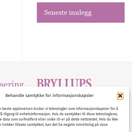
Seneste innlegg
sering
Behandle samtykke for informasjonskapsler
Tlf :
23 00 80 90
edia
.com
E-post :
info@
nordicbridalmedia
.com
en beste opplevelsen bruker vi teknologier som informasjonskapsler for å
få tilgang til enhetsinformasjon. Hvis du samtykker til disse teknologiene,
Bryllupsmagasinet Norge
e data som surfeatferd eller unike ID-er på dette nettstedet. Hvis du ikke
© All rights reserved.
 trekker tilbake samtykket, kan det ha negativ innvirkning på visse
VAT: NO911740648