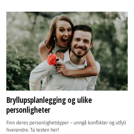
Bryllupsplanlegging og ulike
personligheter
Finn deres personlighetstyper – unngå konflikter og utfyll
hverandre. Ta testen her!