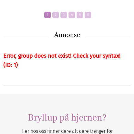
1
2
3
4
5
Annonse
Error, group does not exist! Check your syntax!
(ID: 1)
Bryllup på hjernen?
Her hos oss finner dere alt dere trenger for