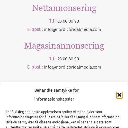
Nettannonsering
Tlf :
23 00 80 90
E-post :
info@nordicbridalmedia.com
Magasinannonsering
Tlf :
23 00 80 90
E-post :
info@
nordicbridalmedia
.com
Behandle samtykke for
informasjonskapsler
For å gi deg den beste opplevelsen bruker vi teknologier som
informasjonskapsler for å lagre og/eller få tilgang til enhetsinformasjon.
Tlf :
23 00 80 90
Hvis du samtykker til disse teknologiene, kan vi behandle data som
surfeatferd eller unike ID-er på dette nettstedet. Hvis du ikke samtykker