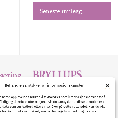
Seneste innlegg
sering
Behandle samtykke for informasjonskapsler
Tlf :
23 00 80 90
edia
.com
E-post :
info@
nordicbridalmedia
.com
en beste opplevelsen bruker vi teknologier som informasjonskapsler for å
få tilgang til enhetsinformasjon. Hvis du samtykker til disse teknologiene,
Bryllupsmagasinet Norge
e data som surfeatferd eller unike ID-er på dette nettstedet. Hvis du ikke
© All rights reserved.
 trekker tilbake samtykket, kan det ha negativ innvirkning på visse
VAT: NO911740648