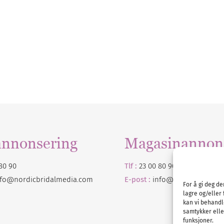
annonsering
Magasinannon
80 90
Tlf :
23 00 80 90
nfo@nordicbridalmedia.com
E-post :
info@
nordicbridalm
For å gi deg d
lagre og/eller 
kan vi behandl
samtykker eller
funksjoner.