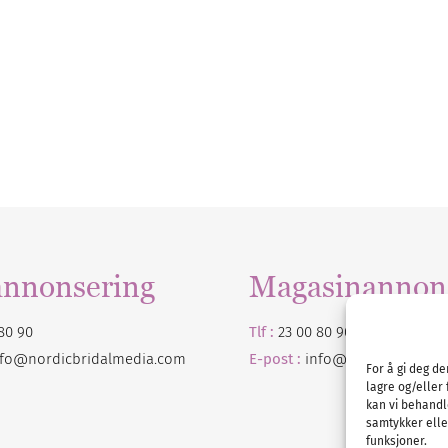
annonsering
Magasinannon
80 90
Tlf :
23 00 80 90
nfo@nordicbridalmedia.com
E-post :
info@
nordicbridalm
For å gi deg d
lagre og/eller 
kan vi behandl
samtykker eller
funksjoner.