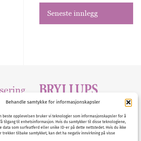
Seneste innlegg
sering
Behandle samtykke for informasjonskapsler
Tlf :
23 00 80 90
edia
.com
E-post :
info@
nordicbridalmedia
.com
en beste opplevelsen bruker vi teknologier som informasjonskapsler for å
få tilgang til enhetsinformasjon. Hvis du samtykker til disse teknologiene,
Bryllupsmagasinet Norge
e data som surfeatferd eller unike ID-er på dette nettstedet. Hvis du ikke
© All rights reserved.
 trekker tilbake samtykket, kan det ha negativ innvirkning på visse
VAT: NO911740648