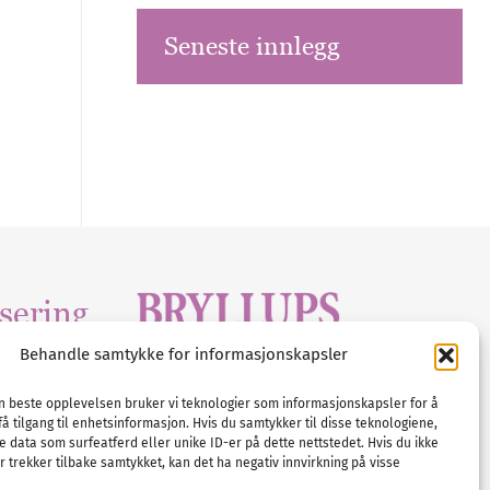
Seneste innlegg
sering
Behandle samtykke for informasjonskapsler
Tlf :
23 00 80 90
edia
.com
E-post :
info@
nordicbridalmedia
.com
en beste opplevelsen bruker vi teknologier som informasjonskapsler for å
få tilgang til enhetsinformasjon. Hvis du samtykker til disse teknologiene,
Bryllupsmagasinet Norge
e data som surfeatferd eller unike ID-er på dette nettstedet. Hvis du ikke
© All rights reserved.
 trekker tilbake samtykket, kan det ha negativ innvirkning på visse
VAT: NO911740648