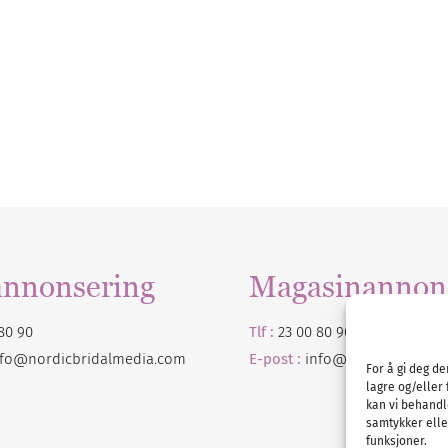
annonsering
Magasinannon
80 90
Tlf :
23 00 80 90
nfo@nordicbridalmedia.com
E-post :
info@
nordicbridalm
For å gi deg d
lagre og/eller 
kan vi behandl
samtykker eller
funksjoner.