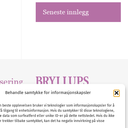
Seneste innlegg
sering
Behandle samtykke for informasjonskapsler
Tlf :
23 00 80 90
edia
.com
E-post :
info@
nordicbridalmedia
.com
en beste opplevelsen bruker vi teknologier som informasjonskapsler for å
få tilgang til enhetsinformasjon. Hvis du samtykker til disse teknologiene,
Bryllupsmagasinet Norge
e data som surfeatferd eller unike ID-er på dette nettstedet. Hvis du ikke
© All rights reserved.
 trekker tilbake samtykket, kan det ha negativ innvirkning på visse
VAT: NO911740648