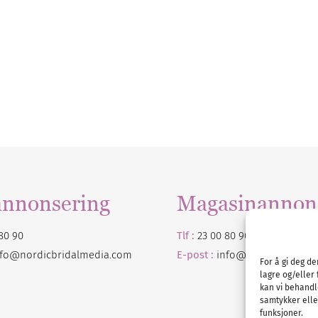
annonsering
Magasinannon
80 90
Tlf :
23 00 80 90
nfo@nordicbridalmedia.com
E-post :
info@
nordicbridalm
For å gi deg d
lagre og/eller 
kan vi behandl
samtykker eller
funksjoner.