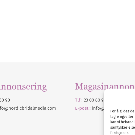
annonsering
Magasinannon
80 90
Tlf :
23 00 80 90
nfo@nordicbridalmedia.com
E-post :
info@
nordicbridalm
For å gi deg d
lagre og/eller 
kan vi behandl
samtykker eller
funksjoner.