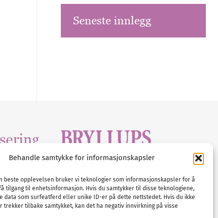
Seneste innlegg
sering
Behandle samtykke for informasjonskapsler
Tlf :
23 00 80 90
edia
.com
E-post :
info@
nordicbridalmedia
.com
en beste opplevelsen bruker vi teknologier som informasjonskapsler for å
få tilgang til enhetsinformasjon. Hvis du samtykker til disse teknologiene,
Bryllupsmagasinet Norge
e data som surfeatferd eller unike ID-er på dette nettstedet. Hvis du ikke
© All rights reserved.
 trekker tilbake samtykket, kan det ha negativ innvirkning på visse
VAT: NO911740648