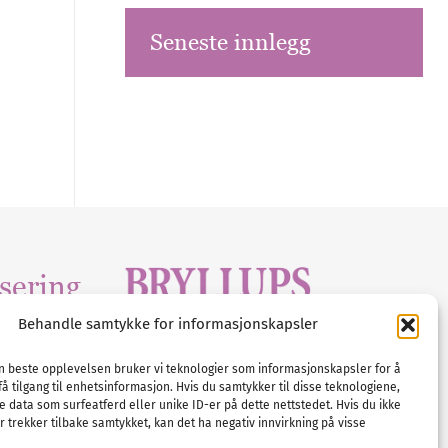
Seneste innlegg
sering
Behandle samtykke for informasjonskapsler
Tlf :
23 00 80 90
edia
.com
E-post :
info@
nordicbridalmedia
.com
en beste opplevelsen bruker vi teknologier som informasjonskapsler for å
få tilgang til enhetsinformasjon. Hvis du samtykker til disse teknologiene,
Bryllupsmagasinet Norge
e data som surfeatferd eller unike ID-er på dette nettstedet. Hvis du ikke
© All rights reserved.
 trekker tilbake samtykket, kan det ha negativ innvirkning på visse
VAT: NO911740648