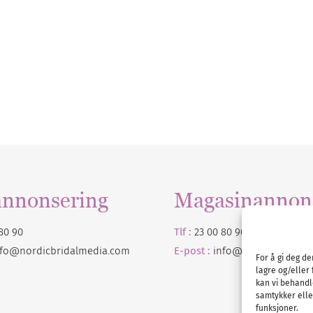
annonsering
Magasinannon
80 90
Tlf :
23 00 80 90
nfo@nordicbridalmedia.com
E-post :
info@
nordicbridalm
For å gi deg d
lagre og/eller 
kan vi behandl
samtykker eller
funksjoner.