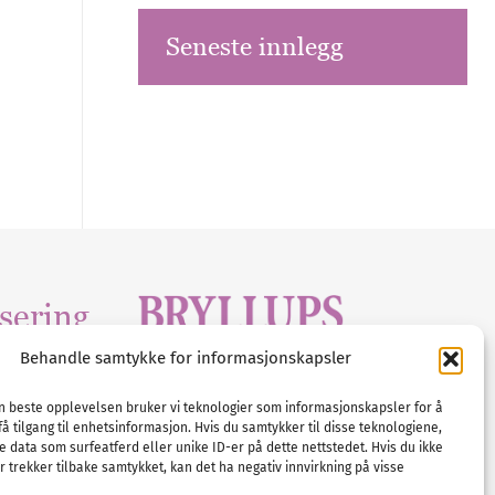
Seneste innlegg
sering
Behandle samtykke for informasjonskapsler
Tlf :
23 00 80 90
edia
.com
E-post :
info@
nordicbridalmedia
.com
en beste opplevelsen bruker vi teknologier som informasjonskapsler for å
få tilgang til enhetsinformasjon. Hvis du samtykker til disse teknologiene,
Bryllupsmagasinet Norge
e data som surfeatferd eller unike ID-er på dette nettstedet. Hvis du ikke
© All rights reserved.
 trekker tilbake samtykket, kan det ha negativ innvirkning på visse
VAT: NO911740648