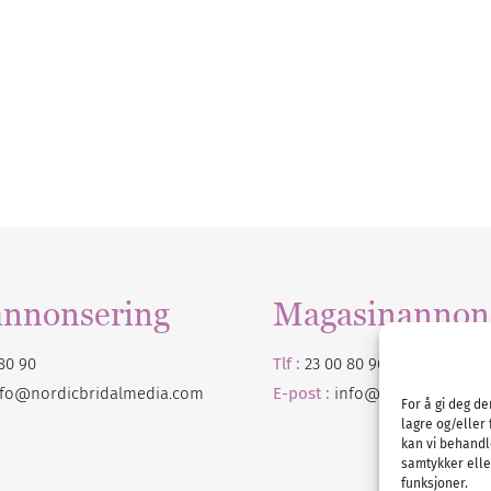
annonsering
Magasinannon
80 90
Tlf :
23 00 80 90
nfo@nordicbridalmedia.com
E-post :
info@
nordicbridalm
For å gi deg d
lagre og/eller 
kan vi behandl
samtykker eller
funksjoner.