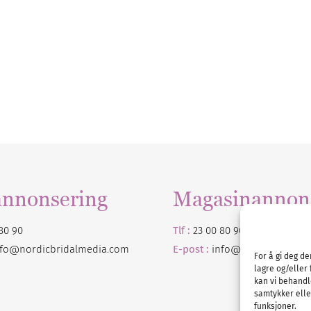
annonsering
Magasinannon
80 90
Tlf :
23 00 80 90
nfo@nordicbridalmedia.com
E-post :
info@
nordicbridalm
For å gi deg d
lagre og/eller 
kan vi behandl
samtykker eller
funksjoner.