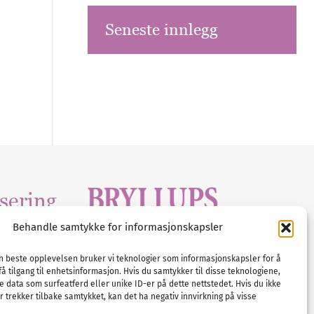
Seneste innlegg
sering
Behandle samtykke for informasjonskapsler
Tlf :
23 00 80 90
edia
.com
E-post :
info@
nordicbridalmedia
.com
en beste opplevelsen bruker vi teknologier som informasjonskapsler for å
få tilgang til enhetsinformasjon. Hvis du samtykker til disse teknologiene,
Bryllupsmagasinet Norge
e data som surfeatferd eller unike ID-er på dette nettstedet. Hvis du ikke
© All rights reserved.
 trekker tilbake samtykket, kan det ha negativ innvirkning på visse
VAT: NO911740648