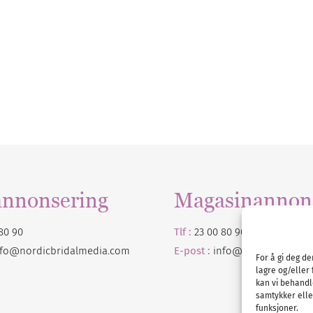
annonsering
Magasinannon
80 90
Tlf :
23 00 80 90
nfo@nordicbridalmedia.com
E-post :
info@
nordicbridalm
For å gi deg d
lagre og/eller 
kan vi behandl
samtykker eller
funksjoner.