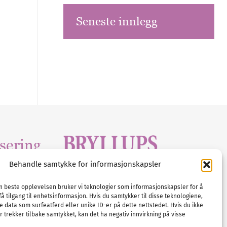
Seneste innlegg
sering
Behandle samtykke for informasjonskapsler
Tlf :
23 00 80 90
edia
.com
E-post :
info@
nordicbridalmedia
.com
en beste opplevelsen bruker vi teknologier som informasjonskapsler for å
få tilgang til enhetsinformasjon. Hvis du samtykker til disse teknologiene,
Bryllupsmagasinet Norge
e data som surfeatferd eller unike ID-er på dette nettstedet. Hvis du ikke
© All rights reserved.
 trekker tilbake samtykket, kan det ha negativ innvirkning på visse
VAT: NO911740648