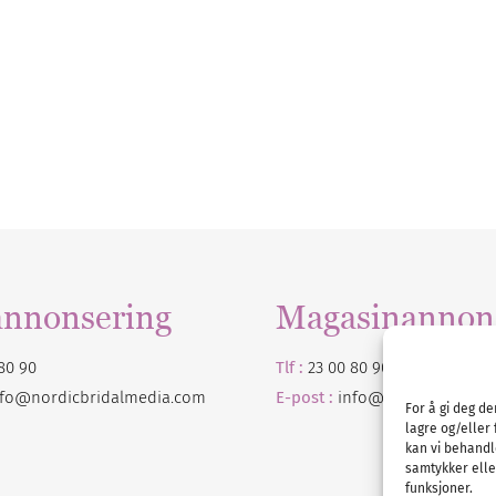
annonsering
Magasinannon
80 90
Tlf :
23 00 80 90
nfo@nordicbridalmedia.com
E-post :
info@
nordicbridalm
For å gi deg d
lagre og/eller 
kan vi behandl
samtykker eller
funksjoner.