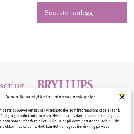
Seneste innlegg
sering
Behandle samtykke for informasjonskapsler
Tlf :
23 00 80 90
edia
.com
E-post :
info@
nordicbridalmedia
.com
en beste opplevelsen bruker vi teknologier som informasjonskapsler for å
få tilgang til enhetsinformasjon. Hvis du samtykker til disse teknologiene,
Bryllupsmagasinet Norge
e data som surfeatferd eller unike ID-er på dette nettstedet. Hvis du ikke
© All rights reserved.
 trekker tilbake samtykket, kan det ha negativ innvirkning på visse
VAT: NO911740648