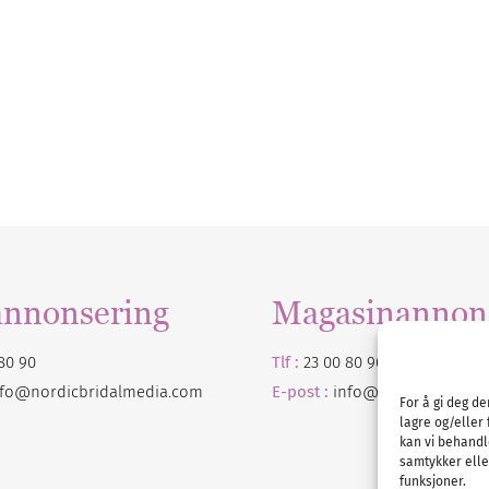
annonsering
Magasinannon
80 90
Tlf :
23 00 80 90
nfo@nordicbridalmedia.com
E-post :
info@
nordicbridalm
For å gi deg d
lagre og/eller 
kan vi behandl
samtykker eller
funksjoner.