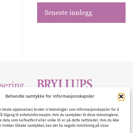
Seneste innlegg
sering
Behandle samtykke for informasjonskapsler
Tlf :
23 00 80 90
edia
.com
E-post :
info@
nordicbridalmedia
.com
en beste opplevelsen bruker vi teknologier som informasjonskapsler for å
få tilgang til enhetsinformasjon. Hvis du samtykker til disse teknologiene,
Bryllupsmagasinet Norge
e data som surfeatferd eller unike ID-er på dette nettstedet. Hvis du ikke
© All rights reserved.
 trekker tilbake samtykket, kan det ha negativ innvirkning på visse
VAT: NO911740648