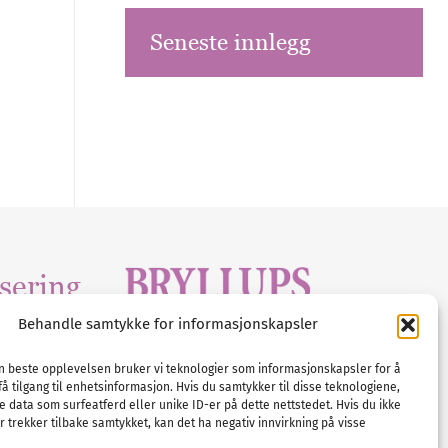
Seneste innlegg
sering
Behandle samtykke for informasjonskapsler
Tlf :
23 00 80 90
edia
.com
E-post :
info@
nordicbridalmedia
.com
en beste opplevelsen bruker vi teknologier som informasjonskapsler for å
få tilgang til enhetsinformasjon. Hvis du samtykker til disse teknologiene,
Bryllupsmagasinet Norge
e data som surfeatferd eller unike ID-er på dette nettstedet. Hvis du ikke
© All rights reserved.
 trekker tilbake samtykket, kan det ha negativ innvirkning på visse
VAT: NO911740648