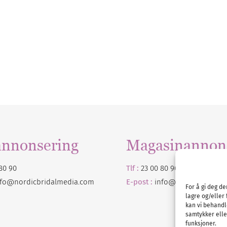
annonsering
Magasinannon
80 90
Tlf :
23 00 80 90
nfo@nordicbridalmedia.com
E-post :
info@
nordicbridalm
For å gi deg d
lagre og/eller 
kan vi behandl
samtykker eller
funksjoner.