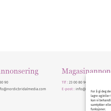
annonsering
Magasinannon
80 90
Tlf :
23 00 80 90
nfo@nordicbridalmedia.com
E-post :
info@
nordicbridalm
For å gi deg d
lagre og/eller 
kan vi behandl
samtykker eller
funksjoner.