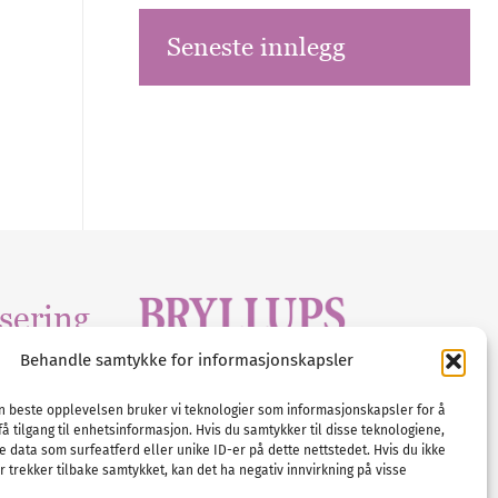
Seneste innlegg
sering
Behandle samtykke for informasjonskapsler
Tlf :
23 00 80 90
edia
.com
E-post :
info@
nordicbridalmedia
.com
en beste opplevelsen bruker vi teknologier som informasjonskapsler for å
få tilgang til enhetsinformasjon. Hvis du samtykker til disse teknologiene,
Bryllupsmagasinet Norge
e data som surfeatferd eller unike ID-er på dette nettstedet. Hvis du ikke
© All rights reserved.
 trekker tilbake samtykket, kan det ha negativ innvirkning på visse
VAT: NO911740648