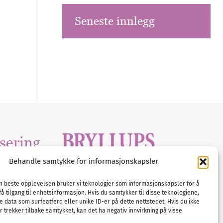
Seneste innlegg
sering
Behandle samtykke for informasjonskapsler
Tlf :
23 00 80 90
edia
.com
E-post :
info@
nordicbridalmedia
.com
en beste opplevelsen bruker vi teknologier som informasjonskapsler for å
få tilgang til enhetsinformasjon. Hvis du samtykker til disse teknologiene,
Bryllupsmagasinet Norge
e data som surfeatferd eller unike ID-er på dette nettstedet. Hvis du ikke
© All rights reserved.
 trekker tilbake samtykket, kan det ha negativ innvirkning på visse
VAT: NO911740648