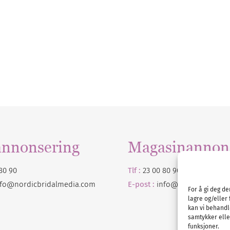
annonsering
Magasinannon
80 90
Tlf :
23 00 80 90
nfo@nordicbridalmedia.com
E-post :
info@
nordicbridalm
For å gi deg d
lagre og/eller 
kan vi behandl
samtykker eller
funksjoner.