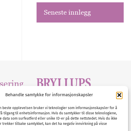
Seneste innlegg
sering
Behandle samtykke for informasjonskapsler
Tlf :
23 00 80 90
edia
.com
E-post :
info@
nordicbridalmedia
.com
en beste opplevelsen bruker vi teknologier som informasjonskapsler for å
få tilgang til enhetsinformasjon. Hvis du samtykker til disse teknologiene,
Bryllupsmagasinet Norge
e data som surfeatferd eller unike ID-er på dette nettstedet. Hvis du ikke
© All rights reserved.
 trekker tilbake samtykket, kan det ha negativ innvirkning på visse
VAT: NO911740648