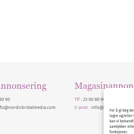
annonsering
Magasinannon
80 90
Tlf :
23 00 80 90
nfo@nordicbridalmedia.com
E-post :
info@
nordicbridalm
For å gi deg d
lagre og/eller 
kan vi behandl
samtykker eller
funksjoner.