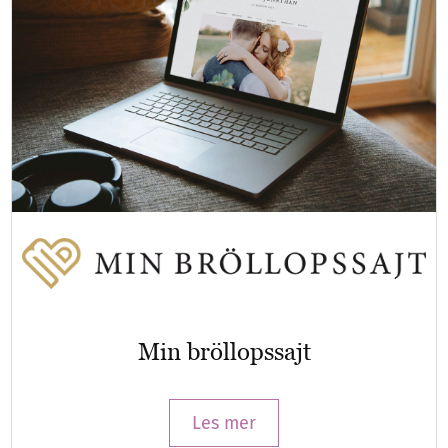
Min bröllopssajt
Les mer