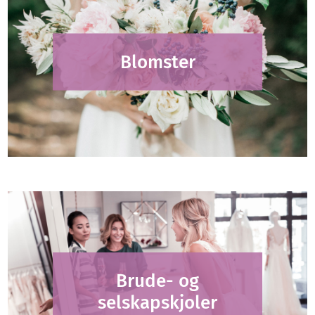
Blomster
Brude- og
selskapskjoler