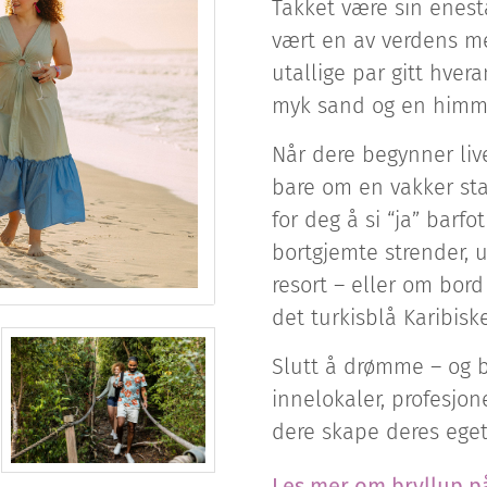
Takket være sin enes
vært en av verdens me
utallige par gitt hvera
myk sand og en himmel
Når dere begynner liv
bare om en vakker sta
for deg å si “ja” bar
bortgjemte strender, 
resort – eller om bord
det turkisblå Karibisk
Slutt å drømme – og b
innelokaler, profesjon
dere skape deres eget
Les mer om bryllup på