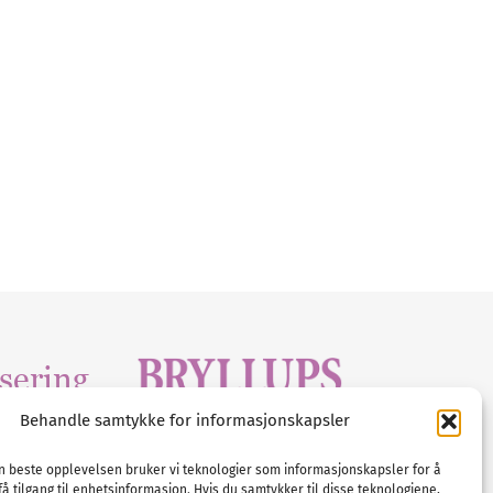
sering
Behandle samtykke for informasjonskapsler
Tlf :
23 00 80 90
edia
.com
E-post :
info@
nordicbridalmedia
.com
en beste opplevelsen bruker vi teknologier som informasjonskapsler for å
få tilgang til enhetsinformasjon. Hvis du samtykker til disse teknologiene,