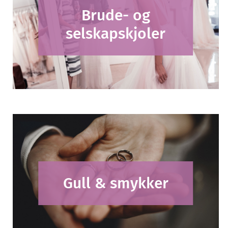
Brude- og
selskapskjoler
Gull & smykker