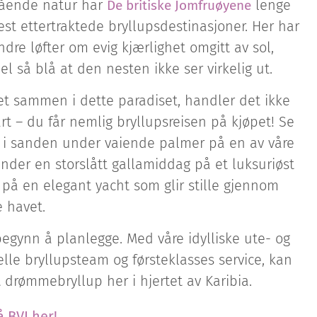
tående natur har
lenge
De britiske Jomfruøyene
st ettertraktede bryllupsdestinasjoner. Her har
ndre løfter om evig kjærlighet omgitt av sol,
 så blå at den nesten ikke ser virkelig ut.
et sammen i dette paradiset, handler det ikke
rt – du får nemlig bryllupsreisen på kjøpet! Se
fot i sanden under vaiende palmer på en av våre
under en storslått gallamiddag på et luksuriøst
 på en elegant yacht som glir stille gjennom
e havet.
egynn å planlegge. Med våre idylliske ute- og
elle bryllupsteam og førsteklasses service, kan
 drømmebryllup her i hjertet av Karibia.
 BVI her!