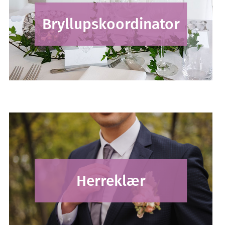
Bryllupskoordinator
Herreklær