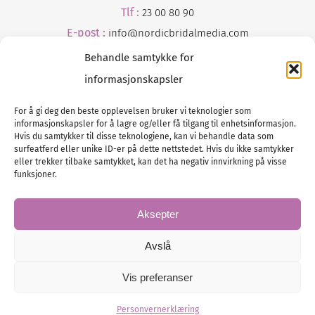
Tlf :
23 00 80 90
E-post :
info@
nordicbridalmedia
.com
Behandle samtykke for
informasjonskapsler
For å gi deg den beste opplevelsen bruker vi teknologier som
informasjonskapsler for å lagre og/eller få tilgang til enhetsinformasjon.
Hvis du samtykker til disse teknologiene, kan vi behandle data som
surfeatferd eller unike ID-er på dette nettstedet. Hvis du ikke samtykker
Tlf :
eller trekker tilbake samtykket, kan det ha negativ innvirkning på visse
23 00 80 90
funksjoner.
E-post :
info@
nordicbridalmedia
.com
Bryllupsmagasinet Norge
Aksepter
© All rights reserved.
VAT: NO911740648
Avslå
Vis preferanser
Personvernerklæring