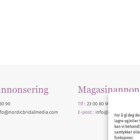
annonsering
Magasinannon
80 90
Tlf :
23 00 80 90
nfo@nordicbridalmedia.com
E-post :
info@
nordicbridalm
For å gi deg d
lagre og/eller 
kan vi behandl
samtykker eller
funksjoner.