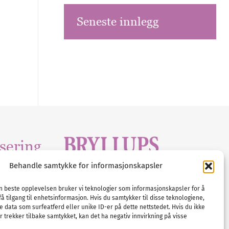
Seneste innlegg
sering
Behandle samtykke for informasjonskapsler
Tlf :
23 00 80 90
edia
.com
E-post :
info@
nordicbridalmedia
.com
en beste opplevelsen bruker vi teknologier som informasjonskapsler for å
få tilgang til enhetsinformasjon. Hvis du samtykker til disse teknologiene,
Bryllupsmagasinet Norge
e data som surfeatferd eller unike ID-er på dette nettstedet. Hvis du ikke
© All rights reserved.
 trekker tilbake samtykket, kan det ha negativ innvirkning på visse
VAT: NO911740648