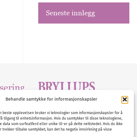
Seneste innlegg
sering
Behandle samtykke for informasjonskapsler
Tlf :
23 00 80 90
edia
.com
E-post :
info@
nordicbridalmedia
.com
en beste opplevelsen bruker vi teknologier som informasjonskapsler for å
få tilgang til enhetsinformasjon. Hvis du samtykker til disse teknologiene,
Bryllupsmagasinet Norge
e data som surfeatferd eller unike ID-er på dette nettstedet. Hvis du ikke
© All rights reserved.
 trekker tilbake samtykket, kan det ha negativ innvirkning på visse
VAT: NO911740648