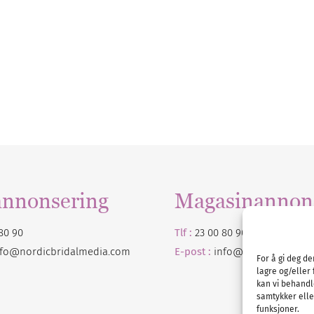
annonsering
Magasinannon
80 90
Tlf :
23 00 80 90
nfo@nordicbridalmedia.com
E-post :
info@
nordicbridalm
For å gi deg d
lagre og/eller 
kan vi behandl
samtykker eller
funksjoner.