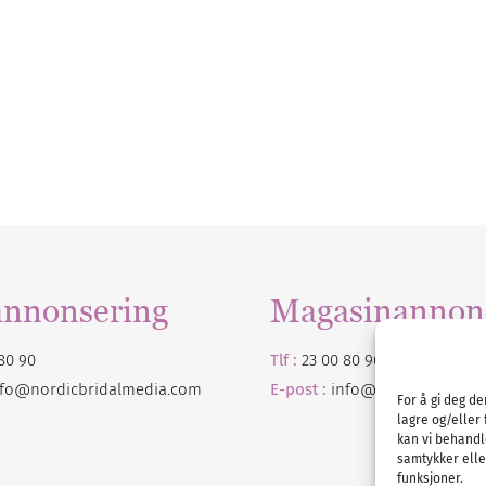
annonsering
Magasinannon
80 90
Tlf :
23 00 80 90
nfo@nordicbridalmedia.com
E-post :
info@
nordicbridalm
For å gi deg d
lagre og/eller 
kan vi behandl
samtykker eller
funksjoner.