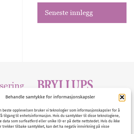
Seneste innlegg
sering
Behandle samtykke for informasjonskapsler
Tlf :
23 00 80 90
edia
.com
E-post :
info@
nordicbridalmedia
.com
en beste opplevelsen bruker vi teknologier som informasjonskapsler for å
få tilgang til enhetsinformasjon. Hvis du samtykker til disse teknologiene,
Bryllupsmagasinet Norge
e data som surfeatferd eller unike ID-er på dette nettstedet. Hvis du ikke
© All rights reserved.
 trekker tilbake samtykket, kan det ha negativ innvirkning på visse
VAT: NO911740648