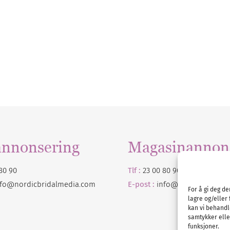
annonsering
Magasinannon
80 90
Tlf :
23 00 80 90
nfo@nordicbridalmedia.com
E-post :
info@
nordicbridalm
For å gi deg d
lagre og/eller 
kan vi behandl
samtykker eller
funksjoner.