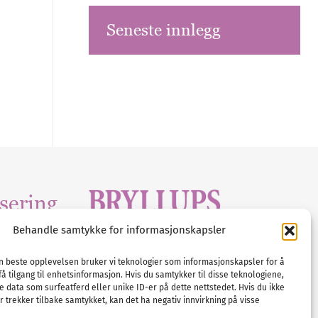
Seneste innlegg
sering
Behandle samtykke for informasjonskapsler
Tlf :
23 00 80 90
edia
.com
E-post :
info@
nordicbridalmedia
.com
en beste opplevelsen bruker vi teknologier som informasjonskapsler for å
få tilgang til enhetsinformasjon. Hvis du samtykker til disse teknologiene,
Bryllupsmagasinet Norge
e data som surfeatferd eller unike ID-er på dette nettstedet. Hvis du ikke
© All rights reserved.
 trekker tilbake samtykket, kan det ha negativ innvirkning på visse
VAT: NO911740648