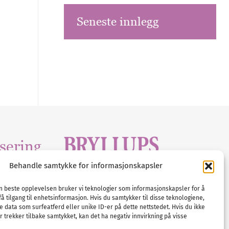
Seneste innlegg
sering
Behandle samtykke for informasjonskapsler
Tlf :
23 00 80 90
edia
.com
E-post :
info@
nordicbridalmedia
.com
en beste opplevelsen bruker vi teknologier som informasjonskapsler for å
få tilgang til enhetsinformasjon. Hvis du samtykker til disse teknologiene,
Bryllupsmagasinet Norge
e data som surfeatferd eller unike ID-er på dette nettstedet. Hvis du ikke
© All rights reserved.
 trekker tilbake samtykket, kan det ha negativ innvirkning på visse
VAT: NO911740648