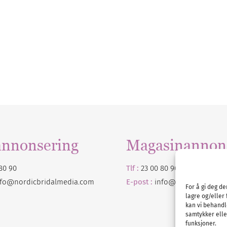
annonsering
Magasinannon
80 90
Tlf :
23 00 80 90
nfo@nordicbridalmedia.com
E-post :
info@
nordicbridalm
For å gi deg d
lagre og/eller 
kan vi behandl
samtykker eller
funksjoner.