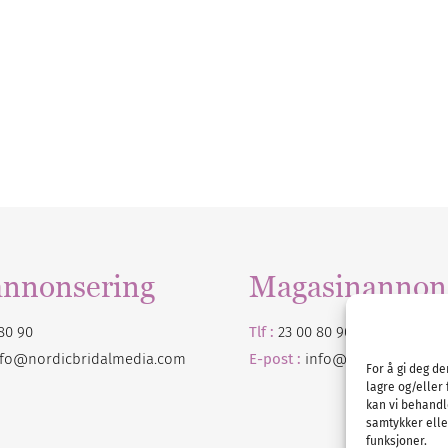
annonsering
Magasinannon
80 90
Tlf :
23 00 80 90
nfo@nordicbridalmedia.com
E-post :
info@
nordicbridalm
For å gi deg d
lagre og/eller 
kan vi behandl
samtykker eller
funksjoner.