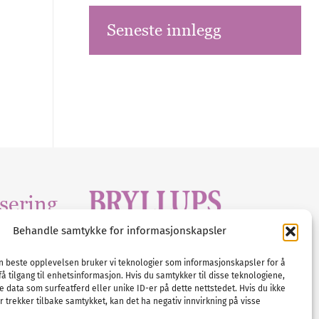
Seneste innlegg
sering
Behandle samtykke for informasjonskapsler
Tlf :
23 00 80 90
edia
.com
E-post :
info@
nordicbridalmedia
.com
en beste opplevelsen bruker vi teknologier som informasjonskapsler for å
få tilgang til enhetsinformasjon. Hvis du samtykker til disse teknologiene,
Bryllupsmagasinet Norge
e data som surfeatferd eller unike ID-er på dette nettstedet. Hvis du ikke
© All rights reserved.
 trekker tilbake samtykket, kan det ha negativ innvirkning på visse
VAT: NO911740648