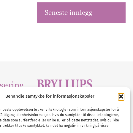
Seneste innlegg
sering
Behandle samtykke for informasjonskapsler
Tlf :
23 00 80 90
edia
.com
E-post :
info@
nordicbridalmedia
.com
en beste opplevelsen bruker vi teknologier som informasjonskapsler for å
få tilgang til enhetsinformasjon. Hvis du samtykker til disse teknologiene,
Bryllupsmagasinet Norge
e data som surfeatferd eller unike ID-er på dette nettstedet. Hvis du ikke
© All rights reserved.
 trekker tilbake samtykket, kan det ha negativ innvirkning på visse
VAT: NO911740648