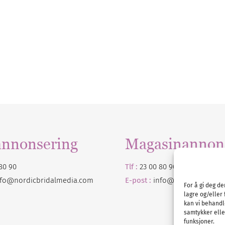
annonsering
Magasinannon
80 90
Tlf :
23 00 80 90
nfo@nordicbridalmedia.com
E-post :
info@
nordicbridalm
For å gi deg d
lagre og/eller 
kan vi behandl
samtykker eller
funksjoner.