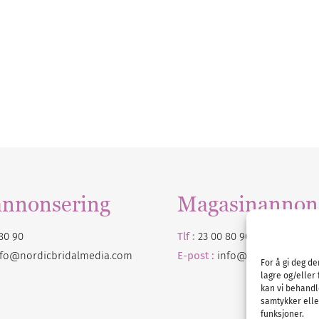
annonsering
Magasinannon
80 90
Tlf :
23 00 80 90
nfo@nordicbridalmedia.com
E-post :
info@
nordicbridalm
For å gi deg d
lagre og/eller 
kan vi behandl
samtykker eller
funksjoner.