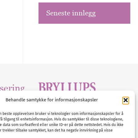
Seneste innlegg
sering
Behandle samtykke for informasjonskapsler
Tlf :
23 00 80 90
edia
.com
E-post :
info@
nordicbridalmedia
.com
en beste opplevelsen bruker vi teknologier som informasjonskapsler for å
få tilgang til enhetsinformasjon. Hvis du samtykker til disse teknologiene,
Bryllupsmagasinet Norge
e data som surfeatferd eller unike ID-er på dette nettstedet. Hvis du ikke
© All rights reserved.
 trekker tilbake samtykket, kan det ha negativ innvirkning på visse
VAT: NO911740648