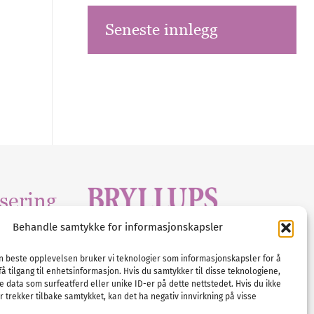
Seneste innlegg
sering
Behandle samtykke for informasjonskapsler
Tlf :
23 00 80 90
edia
.com
E-post :
info@
nordicbridalmedia
.com
en beste opplevelsen bruker vi teknologier som informasjonskapsler for å
få tilgang til enhetsinformasjon. Hvis du samtykker til disse teknologiene,
Bryllupsmagasinet Norge
e data som surfeatferd eller unike ID-er på dette nettstedet. Hvis du ikke
© All rights reserved.
 trekker tilbake samtykket, kan det ha negativ innvirkning på visse
VAT: NO911740648