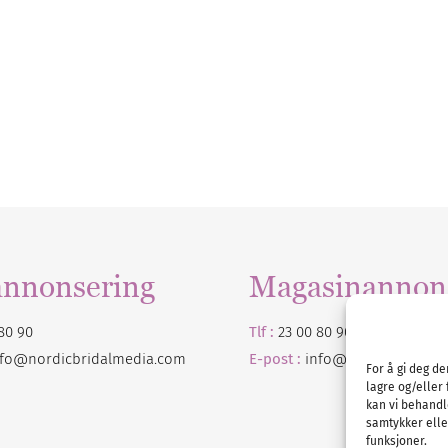
annonsering
Magasinannon
80 90
Tlf :
23 00 80 90
nfo@nordicbridalmedia.com
E-post :
info@
nordicbridalm
For å gi deg d
lagre og/eller 
kan vi behandl
samtykker eller
funksjoner.