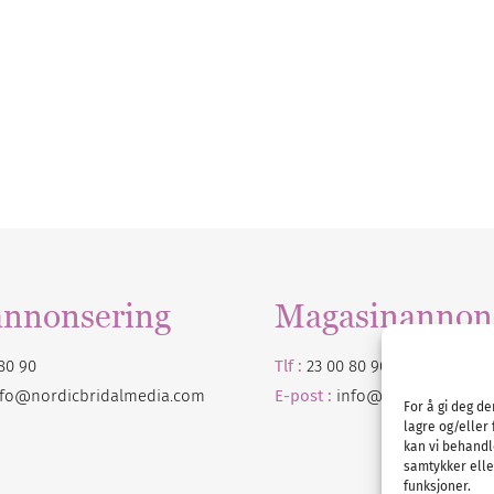
annonsering
Magasinannon
80 90
Tlf :
23 00 80 90
nfo@nordicbridalmedia.com
E-post :
info@
nordicbridalm
For å gi deg d
lagre og/eller 
kan vi behandl
samtykker eller
funksjoner.