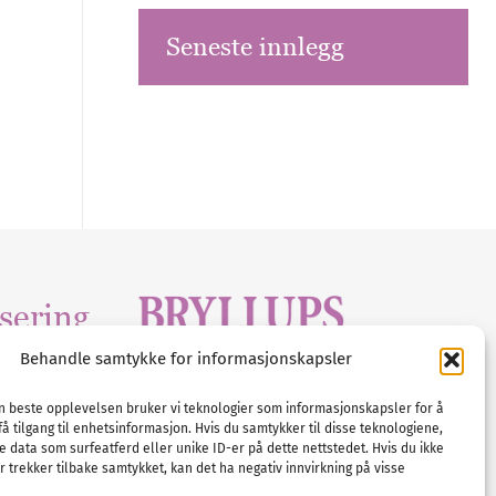
Seneste innlegg
sering
Behandle samtykke for informasjonskapsler
Tlf :
23 00 80 90
edia
.com
E-post :
info@
nordicbridalmedia
.com
en beste opplevelsen bruker vi teknologier som informasjonskapsler for å
få tilgang til enhetsinformasjon. Hvis du samtykker til disse teknologiene,
Bryllupsmagasinet Norge
e data som surfeatferd eller unike ID-er på dette nettstedet. Hvis du ikke
© All rights reserved.
 trekker tilbake samtykket, kan det ha negativ innvirkning på visse
VAT: NO911740648