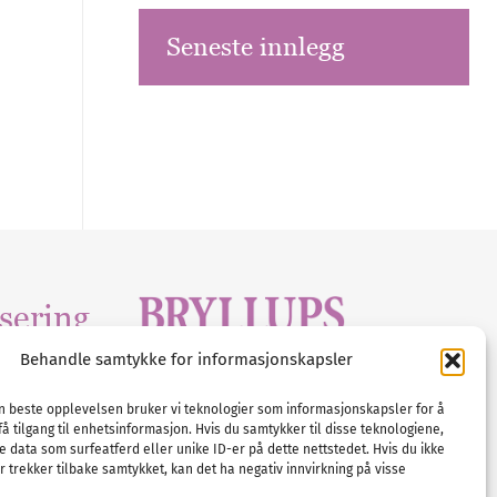
Seneste innlegg
sering
Behandle samtykke for informasjonskapsler
Tlf :
23 00 80 90
edia
.com
E-post :
info@
nordicbridalmedia
.com
en beste opplevelsen bruker vi teknologier som informasjonskapsler for å
få tilgang til enhetsinformasjon. Hvis du samtykker til disse teknologiene,
Bryllupsmagasinet Norge
e data som surfeatferd eller unike ID-er på dette nettstedet. Hvis du ikke
© All rights reserved.
 trekker tilbake samtykket, kan det ha negativ innvirkning på visse
VAT: NO911740648