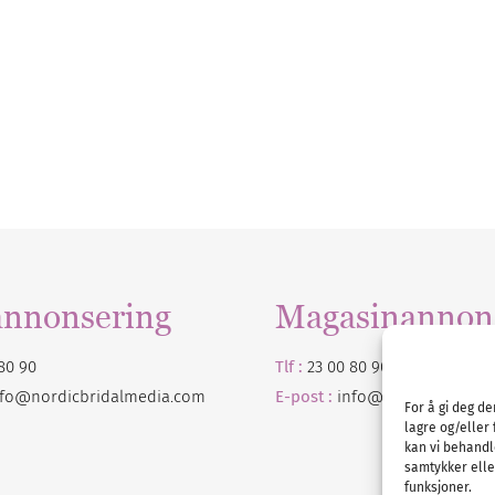
annonsering
Magasinannon
80 90
Tlf :
23 00 80 90
nfo@nordicbridalmedia.com
E-post :
info@
nordicbridalm
For å gi deg d
lagre og/eller 
kan vi behandl
samtykker eller
funksjoner.