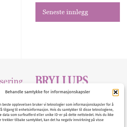
Seneste innlegg
sering
Behandle samtykke for informasjonskapsler
Tlf :
23 00 80 90
edia
.com
E-post :
info@
nordicbridalmedia
.com
en beste opplevelsen bruker vi teknologier som informasjonskapsler for å
få tilgang til enhetsinformasjon. Hvis du samtykker til disse teknologiene,
Bryllupsmagasinet Norge
e data som surfeatferd eller unike ID-er på dette nettstedet. Hvis du ikke
© All rights reserved.
 trekker tilbake samtykket, kan det ha negativ innvirkning på visse
VAT: NO911740648