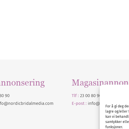
annonsering
Magasinannon
80 90
Tlf :
23 00 80 90
nfo@nordicbridalmedia.com
E-post :
info@
nordicbridalm
For å gi deg d
lagre og/eller 
kan vi behandl
samtykker eller
funksjoner.