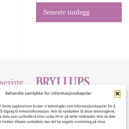
Seneste innlegg
sering
Behandle samtykke for informasjonskapsler
Tlf :
23 00 80 90
edia
.com
E-post :
info@
nordicbridalmedia
.com
en beste opplevelsen bruker vi teknologier som informasjonskapsler for å
få tilgang til enhetsinformasjon. Hvis du samtykker til disse teknologiene,
Bryllupsmagasinet Norge
e data som surfeatferd eller unike ID-er på dette nettstedet. Hvis du ikke
© All rights reserved.
 trekker tilbake samtykket, kan det ha negativ innvirkning på visse
VAT: NO911740648