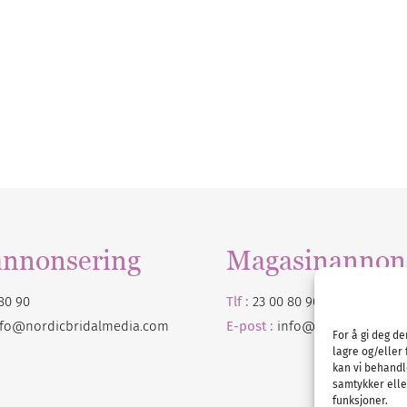
annonsering
Magasinannon
80 90
Tlf :
23 00 80 90
nfo@nordicbridalmedia.com
E-post :
info@
nordicbridalm
For å gi deg d
lagre og/eller 
kan vi behandl
samtykker eller
funksjoner.