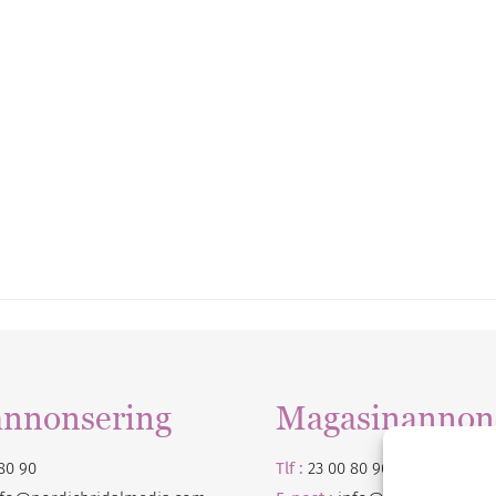
annonsering
Magasinannon
80 90
Tlf :
23 00 80 90