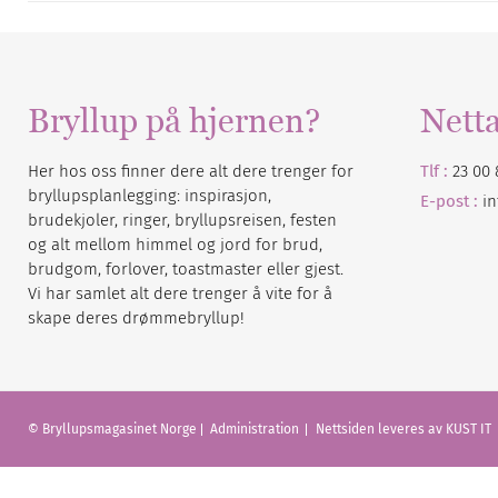
Bryllup på hjernen?
Nett
Her hos oss finner dere alt dere trenger for
Tlf :
23 00 
bryllupsplanlegging: inspirasjon,
E-post :
i
brudekjoler, ringer, bryllupsreisen, festen
og alt mellom himmel og jord for brud,
brudgom, forlover, toastmaster eller gjest.
Vi har samlet alt dere trenger å vite for å
skape deres drømmebryllup!
© Bryllupsmagasinet Norge
Administration
Nettsiden leveres av KUST IT