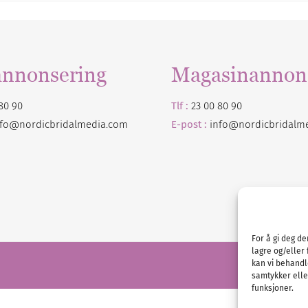
annonsering
Magasinannon
80 90
Tlf :
23 00 80 90
nfo@nordicbridalmedia.com
E-post :
info@
nordicbridalm
For å gi deg d
lagre og/eller 
kan vi behandl
samtykker eller
funksjoner.