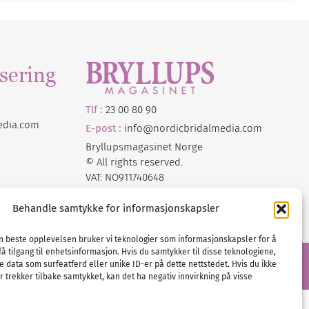
sering
Tlf :
23 00 80 90
edia
.com
E-post :
info@
nordicbridalmedia
.com
Bryllupsmagasinet Norge
© All rights reserved.
VAT: NO911740648
Behandle samtykke for informasjonskapsler
en beste opplevelsen bruker vi teknologier som informasjonskapsler for å
få tilgang til enhetsinformasjon. Hvis du samtykker til disse teknologiene,
e data som surfeatferd eller unike ID-er på dette nettstedet. Hvis du ikke
 trekker tilbake samtykket, kan det ha negativ innvirkning på visse