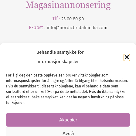
Magasinannonsering
Tlf :
23 00 80 90
E-post :
info@
nordicbridalmedia
.com
Behandle samtykke for
informasjonskapsler
For å gi deg den beste opplevelsen bruker vi teknologier som
informasjonskapsler for å lagre og/eller få tilgang til enhetsinformasjon.
Tlf :
23 00 80 90
Hvis du samtykker til disse teknologiene, kan vi behandle data som
surfeatferd eller unike ID-er på dette nettstedet. Hvis du ikke samtykker
E-post :
info@
nordicbridalmedia
.com
eller trekker tilbake samtykket, kan det ha negativ innvirkning på visse
Bryllupsmagasinet Norge
funksjoner.
© All rights reserved.
VAT: NO911740648
Aksepter
Avslå