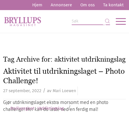
Hjem
Annonsere
Om oss
Ta kontakt
Tag Archive for:
aktivitet utdrikningslag
Aktivitet til utdrikningslaget – Photo
Challenge!
/
27 september, 2022
av
Mari Loewen
Gjør utdrikningslaget ekstra morsomt med en photo
/
Bryllupsgjest
Utdrikningslag
challenge! Her kan du laste ned en ferdig mal!