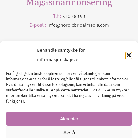
Magasinannonsering
Tlf :
23 00 80 90
E-post :
info@
nordicbridalmedia
.com
Behandle samtykke for
informasjonskapsler
For å gi deg den beste opplevelsen bruker vi teknologier som
informasjonskapsler for å lagre og/eller få tilgang til enhetsinformasjon.
Tlf :
23 00 80 90
Hvis du samtykker til disse teknologiene, kan vi behandle data som
surfeatferd eller unike ID-er på dette nettstedet. Hvis du ikke samtykker
E-post :
info@
nordicbridalmedia
.com
eller trekker tilbake samtykket, kan det ha negativ innvirkning på visse
Bryllupsmagasinet Norge
funksjoner.
© All rights reserved.
VAT: NO911740648
Aksepter
Avslå