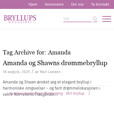
Hjem
Annonsere
Om oss
Ta kontakt
Tag Archive for:
Amanda
Amanda og Shawns drømmebryllup
/
16 august, 2025
av
Mari Loewen
Amanda og Shawn ønsket seg et elegant bryllup i
harmoniske omgivelser – og fant drømmelokasjonen i
/
Destinasjonsbryllup
Planlegging
Vårt bryllup
vakre Norrvikens Trädgårdar.